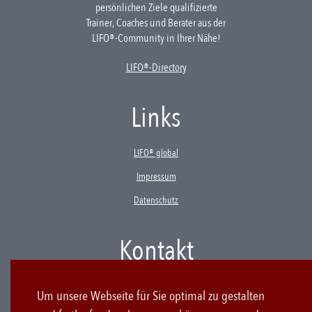
persönlichen Ziele qualifizierte
Trainer, Coaches und Berater aus der
LIFO®-Community in Ihrer Nähe!
LIFO®-Directory
Links
LIFO® global
Impressum
Datenschutz
Kontakt
LIFO Products & Consulting GmbH & Co. KG
Um unsere Webseite für Sie optimal zu gestalten
Westenriederstraße 19