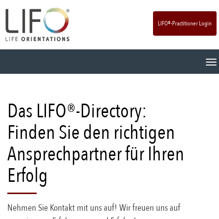
LIFO®-Practitioner Login
T
o
g
g
l
Das LIFO®-Directory:
e
n
Finden Sie den richtigen
a
v
Ansprechpartner für Ihren
i
g
Erfolg
a
t
i
o
Nehmen Sie Kontakt mit uns auf! Wir freuen uns auf
n