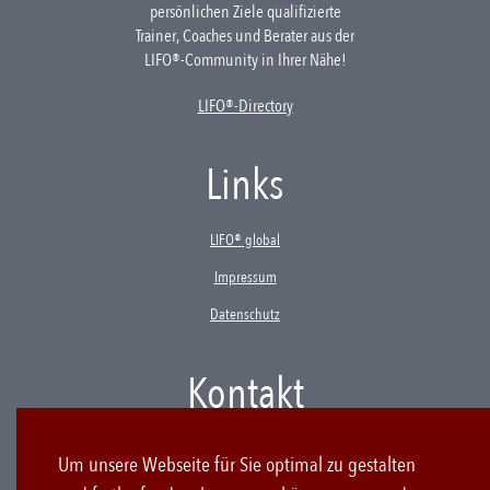
persönlichen Ziele qualifizierte
Trainer, Coaches und Berater aus der
LIFO®-Community in Ihrer Nähe!
LIFO®-Directory
Links
LIFO® global
Impressum
Datenschutz
Kontakt
LIFO Products & Consulting GmbH & Co. KG
Um unsere Webseite für Sie optimal zu gestalten
Westenriederstraße 19