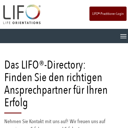
LIFO®-Practitioner Login
T
o
g
g
l
Das LIFO®-Directory:
e
n
Finden Sie den richtigen
a
v
Ansprechpartner für Ihren
i
g
Erfolg
a
t
i
o
Nehmen Sie Kontakt mit uns auf! Wir freuen uns auf
n